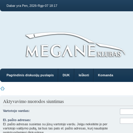
Dabar yra Pen, 2026-Rgp-07 18:17
Pagrindinis diskusijų puslapis
DUK
Ieškoti
Komanda
Aktyvavimo nuorodos siuntimas
Vartotojo vardas:
El. pašto adresas:
El. pašto adresas susietas su jūsų vartotojo vardu. Jeigu nekeitėte jo per
vartotojo valdymo pultą, tai bus tas pats el. pašto adresas, kurį naudojote
registruodamiesi diskusijose.