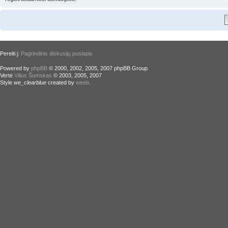
Pereiti į:
Pagrindinis diskusijų puslapis
Powered by
phpBB
© 2000, 2002, 2005, 2007 phpBB Group.
Vertė
Vilius Šumskas
© 2003, 2005, 2007
Style
we_clearblue
created by
weeb
.