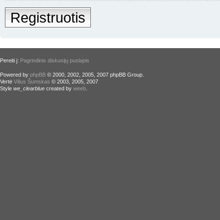
Registruotis
Pereiti į:
Pagrindinis diskusijų puslapis
Powered by
phpBB
© 2000, 2002, 2005, 2007 phpBB Group.
Vertė
Vilius Šumskas
© 2003, 2005, 2007
Style
we_clearblue
created by
weeb
.