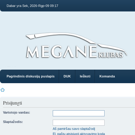
Dabar yra Sek, 2026-Rgp-09 09:17
Pagrindinis diskusijų puslapis
DUK
Ieškoti
Komanda
Prisijungti
Vartotojo vardas:
Slaptažodis:
Aš pamiršau savo slaptažodį
El. paštu atsisiųsti aktyvavimo kodą