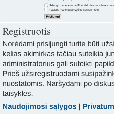
Prijungti mane automatiškai kiekvieno apsilankymo 
Paslėpti mano būseną šios sesijos metu
Registruotis
Norėdami prisijungti turite būti už
kelias akimirkas tačiau suteikia j
administratorius gali suteikti papi
Prieš užsiregistruodami susipažink
nuostatomis. Naršydami po diskusi
taisykles.
Naudojimosi sąlygos
|
Privatum