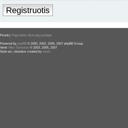
Registruotis
Pereiti į:
Pagrindinis diskusijų puslapis
Powered by
phpBB
© 2000, 2002, 2005, 2007 phpBB Group.
Vertė
Vilius Šumskas
© 2003, 2005, 2007
Style
we_clearblue
created by
weeb
.