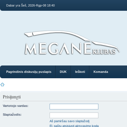
Dabar yra Šeš, 2026-Rgp-08 18:40
Pagrindinis diskusijų puslapis
DUK
Ieškoti
Komanda
Prisijungti
Vartotojo vardas:
Slaptažodis:
Aš pamiršau savo slaptažodį
El. paštu atsisiųsti aktyvavimo kodą