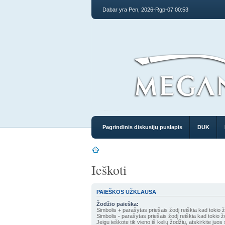
Dabar yra Pen, 2026-Rgp-07 00:53
Pagrindinis diskusijų puslapis
DUK
Ieškoti
PAIEŠKOS UŽKLAUSA
Žodžio paieška:
Simbolis
+
parašytas priešais žodį reiškia kad tokio žo
Simbolis
-
parašytas priešais žodį reiškia kad tokio žo
Jeigu ieškote tik vieno iš kelių žodžių, atskirkite juos