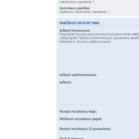
reikšmėms naudokite *.
Autoriaus paieška:
Dalinėms reikšmėms naudokite *.
PAIEŠKOS NUSTATYMAI
Ieškoti forumuose:
Pasirinkite forumą arba forumus kuriuose norite atlikt
neišjungsite “ieškoti subforumuose“ parametro apačioje, automatiškai bus
ieškoma ir visuose subforumuose.
Ieškoti subforumuose:
Ieškoti:
Rodyti rezultatus kaip:
Rūšiuoti rezultatus pagal:
Rodyti rezultatus iš paskutinių:
Rodyti pirmus: