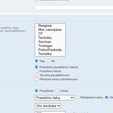
i paiešką. Jeigu
Taip
Ne
Pranešimo pavadinime ir tekste
Pranešimo tekste
Tik temų pavadinimuose
Pirmuose temos pranešimuose
Pranešimai
Temos
Mažėjančia tvarka
Did