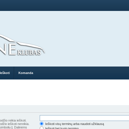
Ieškoti
Komanda
džio reikia ieškoti.
džio ieškoti nereikia.
Ieškoti visų terminų arba naudoti užklausą
 simboliu
|
. Dalinėms
Ieškoti bet kurio termino