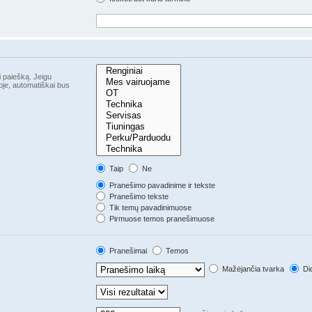
i paiešką. Jeigu
Taip
Ne
Pranešimo pavadinime ir tekste
Pranešimo tekste
Tik temų pavadinimuose
Pirmuose temos pranešimuose
Pranešimai
Temos
Mažėjančia tvarka
Did