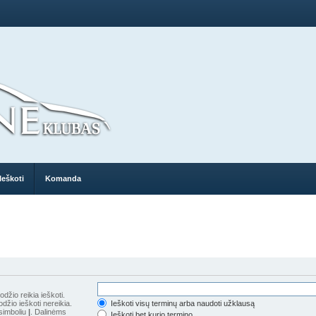
Ieškoti
Komanda
džio reikia ieškoti.
džio ieškoti nereikia.
Ieškoti visų terminų arba naudoti užklausą
 simboliu
|
. Dalinėms
Ieškoti bet kurio termino