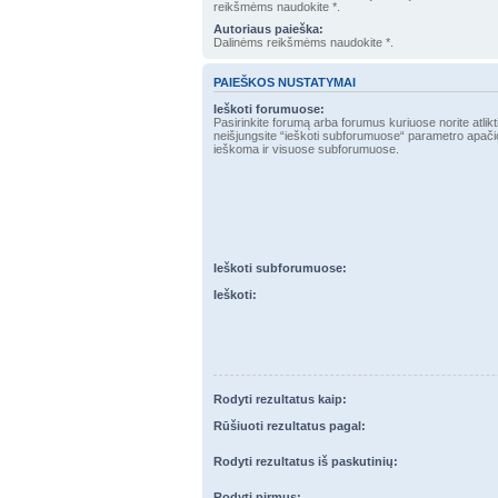
reikšmėms naudokite *.
Autoriaus paieška:
Dalinėms reikšmėms naudokite *.
PAIEŠKOS NUSTATYMAI
Ieškoti forumuose:
Pasirinkite forumą arba forumus kuriuose norite atlikt
neišjungsite “ieškoti subforumuose“ parametro apačioje, automatiškai bus
ieškoma ir visuose subforumuose.
Ieškoti subforumuose:
Ieškoti:
Rodyti rezultatus kaip:
Rūšiuoti rezultatus pagal:
Rodyti rezultatus iš paskutinių:
Rodyti pirmus: