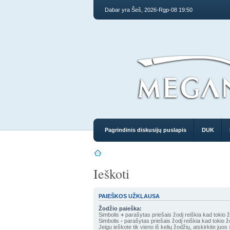
Dabar yra Šeš, 2026-Rgp-08 19:50
Pagrindinis diskusijų puslapis
DUK
Ieškoti
PAIEŠKOS UŽKLAUSA
Žodžio paieška:
Simbolis
+
parašytas priešais žodį reiškia kad tokio žo
Simbolis
-
parašytas priešais žodį reiškia kad tokio žo
Jeigu ieškote tik vieno iš kelių žodžių, atskirkite juos