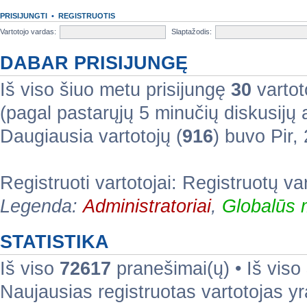
PRISIJUNGTI
•
REGISTRUOTIS
Vartotojo vardas:
Slaptažodis:
DABAR PRISIJUNGĘ
Iš viso šiuo metu prisijungę
30
vartoto
(pagal pastarųjų 5 minučių diskusijų
Daugiausia vartotojų (
916
) buvo Pir
Registruoti vartotojai: Registruotų va
Legenda:
Administratoriai
,
Globalūs 
STATISTIKA
Iš viso
72617
pranešimai(ų) • Iš viso
Naujausias registruotas vartotojas y