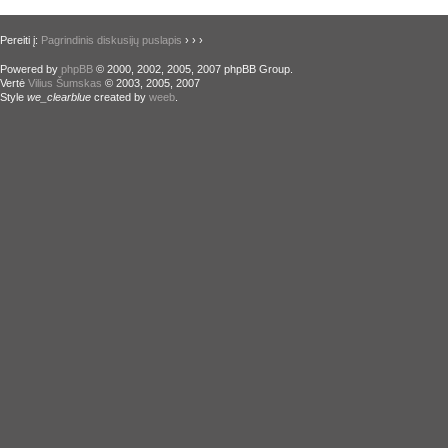
Pereiti į:
Pagrindinis diskusijų puslapis
›
›
›
Powered by
phpBB
© 2000, 2002, 2005, 2007 phpBB Group.
Vertė
Vilius Šumskas
© 2003, 2005, 2007
Style
we_clearblue
created by
weeb
.