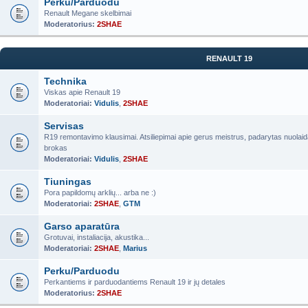
Perku/Parduodu
Renault Megane skelbimai
Moderatorius:
2SHAE
RENAULT 19
Technika
Viskas apie Renault 19
Moderatoriai:
Vidulis
,
2SHAE
Servisas
R19 remontavimo klausimai. Atsiliepimai apie gerus meistrus, padarytas nuolaid
brokas
Moderatoriai:
Vidulis
,
2SHAE
Tiuningas
Pora papildomų arklių... arba ne :)
Moderatoriai:
2SHAE
,
GTM
Garso aparatūra
Grotuvai, instaliacija, akustika...
Moderatoriai:
2SHAE
,
Marius
Perku/Parduodu
Perkantiems ir parduodantiems Renault 19 ir jų detales
Moderatorius:
2SHAE