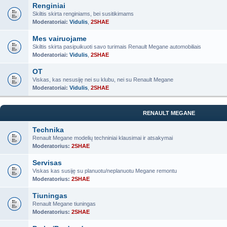
Renginiai
Skiltis skirta renginiams, bei susitikimams
Moderatoriai:
Vidulis
,
2SHAE
Mes vairuojame
Skiltis skirta pasipuikuoti savo turimais Renault Megane automobiliais
Moderatoriai:
Vidulis
,
2SHAE
OT
Viskas, kas nesusiję nei su klubu, nei su Renault Megane
Moderatoriai:
Vidulis
,
2SHAE
RENAULT MEGANE
Technika
Renault Megane modelių techniniai klausimai ir atsakymai
Moderatorius:
2SHAE
Servisas
Viskas kas susiję su planuotu/neplanuotu Megane remontu
Moderatorius:
2SHAE
Tiuningas
Renault Megane tiuningas
Moderatorius:
2SHAE