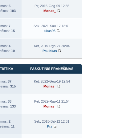
emos:
5
Pir, 2016-Geg-09 12:35
šimai:
103
Monas_
emos:
7
Sek, 2021-Sau-17 18:01
ešimai:
15
lukas96
emos:
4
Ket, 2015-Rgp-27 20:04
ešimai:
10
Paulekas
TISTIKA
PASKUTINIS PRANEŠIMAS
mos:
87
Ket, 2022-Geg-19 12:54
šimai:
315
Monas_
mos:
38
Ket, 2022-Rgp-11 21:54
šimai:
133
Monas_
emos:
2
Sek, 2015-Bal-12 12:31
ešimai:
11
Krz