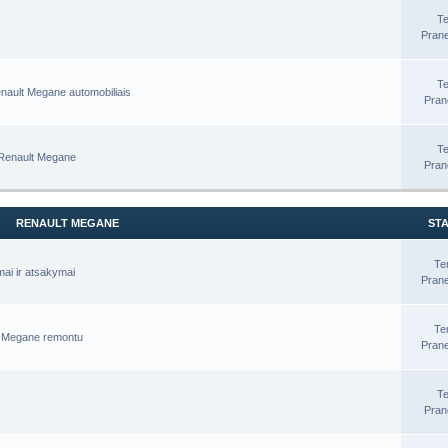
T
Prane
T
Renault Megane automobiliais
Pran
T
u Renault Megane
Pran
RENAULT MEGANE
STA
Te
mai ir atsakymai
Prane
Te
tu Megane remontu
Prane
T
Pran