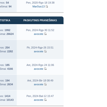
mos:
54
Pen, 2020-Rgs-18 19:38
ešimai:
94
Marčius13
TISTIKA
PASKUTINIS PRANEŠIMAS
os:
1992
Pen, 2024-Rgp-30 11:52
imai:
26624
avocete
mos:
254
Pir, 2024-Rgp-26 15:51
šimai:
2282
avocete
mos:
185
Ant, 2024-Rgs-24 11:06
šimai:
4166
avocete
mos:
194
Ant, 2024-Bir-18 08:49
šimai:
2634
avocete
os:
1414
Pen, 2024-Bal-12 15:47
imai:
10143
avocete