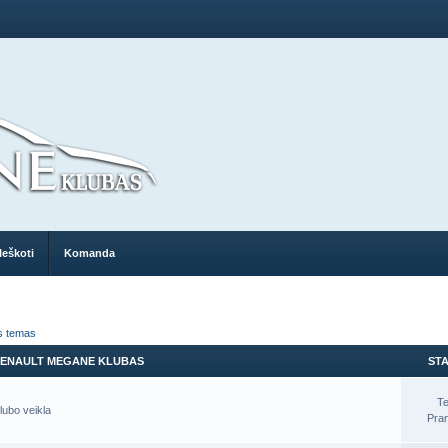
Ieškoti
Komanda
as temas
ENAULT MEGANE KLUBAS
STA
T
lubo veikla
Pra