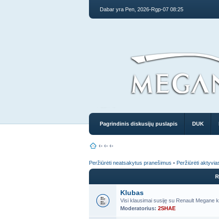
Dabar yra Pen, 2026-Rgp-07 08:25
Pagrindinis diskusijų puslapis
DUK
‹-
‹-
‹-
Peržiūrėti neatsakytus pranešimus
•
Peržiūrėti aktyvi
R
Klubas
Visi klausimai susiję su Renault Megane k
Moderatorius:
2SHAE