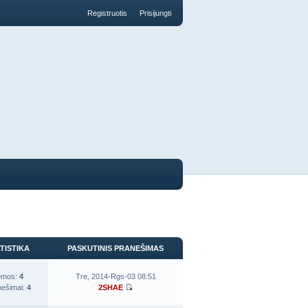
Registruotis
Prisijungti
TISTIKA
PASKUTINIS PRANEŠIMAS
emos:
4
Tre, 2014-Rgs-03 08:51
nešimai:
4
2SHAE