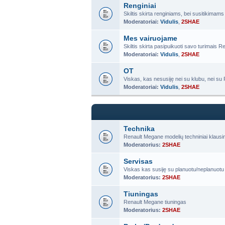
Renginiai
Skiltis skirta renginiams, bei susitikimams
Moderatoriai:
Vidulis
,
2SHAE
Mes vairuojame
Skiltis skirta pasipuikuoti savo turimais 
Moderatoriai:
Vidulis
,
2SHAE
OT
Viskas, kas nesusiję nei su klubu, nei s
Moderatoriai:
Vidulis
,
2SHAE
Technika
Renault Megane modelių techniniai klausi
Moderatorius:
2SHAE
Servisas
Viskas kas susiję su planuotu/neplanuo
Moderatorius:
2SHAE
Tiuningas
Renault Megane tiuningas
Moderatorius:
2SHAE