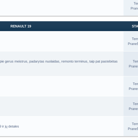
Te
Pran
RENAULT 19
STA
Tem
Praneš
pie gerus meistrus, padarytas nuolaidas, remonto terminus, taip pat pastebėtas
Te
Prane
Te
Prane
Te
Prane
Tem
ir jų detales
Praneš