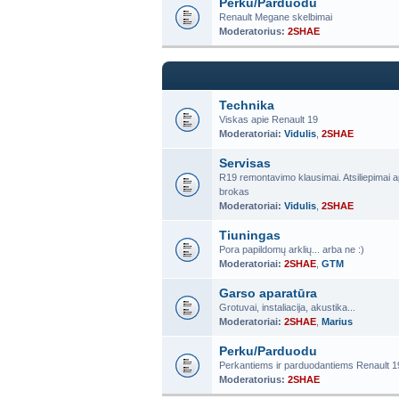
Perku/Parduodu
Renault Megane skelbimai
Moderatorius:
2SHAE
Technika
Viskas apie Renault 19
Moderatoriai:
Vidulis
,
2SHAE
Servisas
R19 remontavimo klausimai. Atsiliepimai a
brokas
Moderatoriai:
Vidulis
,
2SHAE
Tiuningas
Pora papildomų arklių... arba ne :)
Moderatoriai:
2SHAE
,
GTM
Garso aparatūra
Grotuvai, instaliacija, akustika...
Moderatoriai:
2SHAE
,
Marius
Perku/Parduodu
Perkantiems ir parduodantiems Renault 19 
Moderatorius:
2SHAE