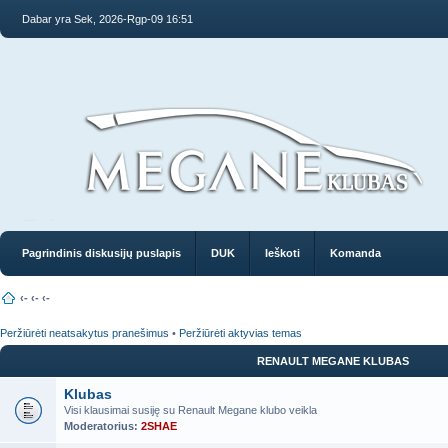
Dabar yra Sek, 2026-Rgp-09 16:51
Pagrindinis diskusijų puslapis
DUK
Ieškoti
Komanda
‹-
‹-
‹-
Peržiūrėti neatsakytus pranešimus
•
Peržiūrėti aktyvias temas
RENAULT MEGANE KLUBAS
Klubas
Visi klausimai susiję su Renault Megane klubo veikla
Moderatorius:
2SHAE