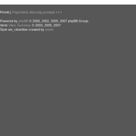
Pereiti į:
Pagrindinis diskusijų puslapis
›
›
›
Powered by
phpBB
© 2000, 2002, 2005, 2007 phpBB Group.
Vertė
Vilius Šumskas
© 2003, 2005, 2007
Style
we_clearblue
created by
weeb
.