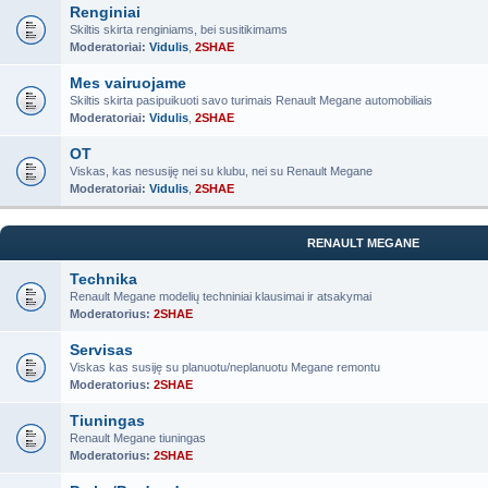
Renginiai
Skiltis skirta renginiams, bei susitikimams
Moderatoriai:
Vidulis
,
2SHAE
Mes vairuojame
Skiltis skirta pasipuikuoti savo turimais Renault Megane automobiliais
Moderatoriai:
Vidulis
,
2SHAE
OT
Viskas, kas nesusiję nei su klubu, nei su Renault Megane
Moderatoriai:
Vidulis
,
2SHAE
RENAULT MEGANE
Technika
Renault Megane modelių techniniai klausimai ir atsakymai
Moderatorius:
2SHAE
Servisas
Viskas kas susiję su planuotu/neplanuotu Megane remontu
Moderatorius:
2SHAE
Tiuningas
Renault Megane tiuningas
Moderatorius:
2SHAE