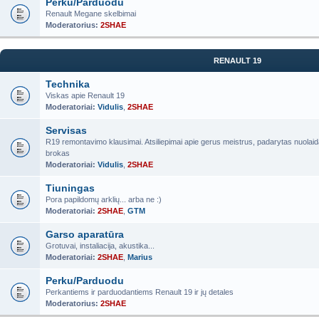
Perku/Parduodu
Renault Megane skelbimai
Moderatorius:
2SHAE
RENAULT 19
Technika
Viskas apie Renault 19
Moderatoriai:
Vidulis
,
2SHAE
Servisas
R19 remontavimo klausimai. Atsiliepimai apie gerus meistrus, padarytas nuolaid
brokas
Moderatoriai:
Vidulis
,
2SHAE
Tiuningas
Pora papildomų arklių... arba ne :)
Moderatoriai:
2SHAE
,
GTM
Garso aparatūra
Grotuvai, instaliacija, akustika...
Moderatoriai:
2SHAE
,
Marius
Perku/Parduodu
Perkantiems ir parduodantiems Renault 19 ir jų detales
Moderatorius:
2SHAE