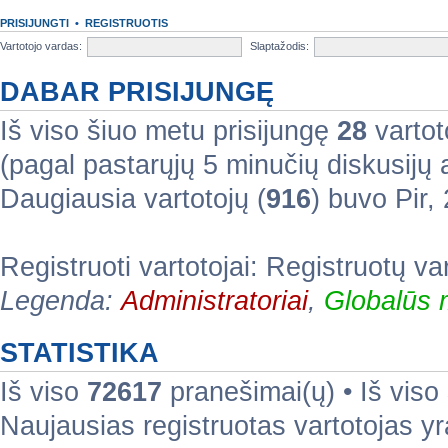
PRISIJUNGTI
•
REGISTRUOTIS
Vartotojo vardas:
Slaptažodis:
DABAR PRISIJUNGĘ
Iš viso šiuo metu prisijungę
28
vartoto
(pagal pastarųjų 5 minučių diskusijų
Daugiausia vartotojų (
916
) buvo Pir
Registruoti vartotojai: Registruotų va
Legenda:
Administratoriai
,
Globalūs 
STATISTIKA
Iš viso
72617
pranešimai(ų) • Iš viso
Naujausias registruotas vartotojas y