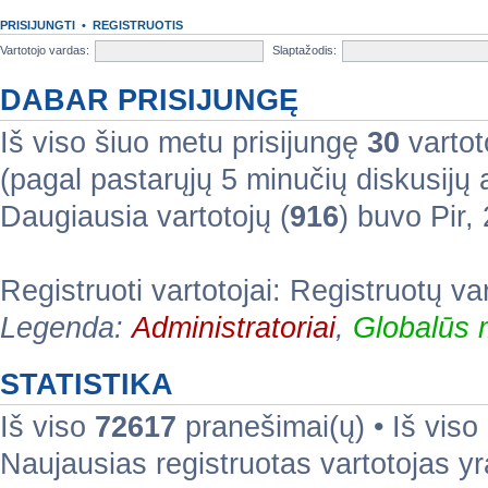
PRISIJUNGTI
•
REGISTRUOTIS
Vartotojo vardas:
Slaptažodis:
DABAR PRISIJUNGĘ
Iš viso šiuo metu prisijungę
30
vartoto
(pagal pastarųjų 5 minučių diskusijų
Daugiausia vartotojų (
916
) buvo Pir
Registruoti vartotojai: Registruotų va
Legenda:
Administratoriai
,
Globalūs 
STATISTIKA
Iš viso
72617
pranešimai(ų) • Iš viso
Naujausias registruotas vartotojas y