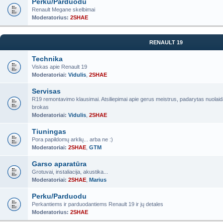
Perku/Parduodu
Renault Megane skelbimai
Moderatorius:
2SHAE
RENAULT 19
Technika
Viskas apie Renault 19
Moderatoriai:
Vidulis
,
2SHAE
Servisas
R19 remontavimo klausimai. Atsiliepimai apie gerus meistrus, padarytas nuolaid
brokas
Moderatoriai:
Vidulis
,
2SHAE
Tiuningas
Pora papildomų arklių... arba ne :)
Moderatoriai:
2SHAE
,
GTM
Garso aparatūra
Grotuvai, instaliacija, akustika...
Moderatoriai:
2SHAE
,
Marius
Perku/Parduodu
Perkantiems ir parduodantiems Renault 19 ir jų detales
Moderatorius:
2SHAE