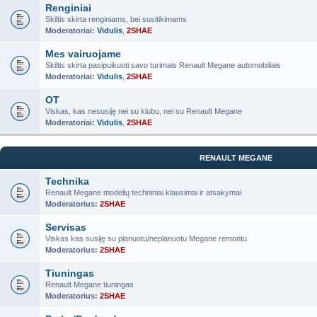
Renginiai
Skiltis skirta renginiams, bei susitikimams
Moderatoriai:
Vidulis
,
2SHAE
Mes vairuojame
Skiltis skirta pasipuikuoti savo turimais Renault Megane automobiliais
Moderatoriai:
Vidulis
,
2SHAE
OT
Viskas, kas nesusiję nei su klubu, nei su Renault Megane
Moderatoriai:
Vidulis
,
2SHAE
RENAULT MEGANE
Technika
Renault Megane modelių techniniai klausimai ir atsakymai
Moderatorius:
2SHAE
Servisas
Viskas kas susiję su planuotu/neplanuotu Megane remontu
Moderatorius:
2SHAE
Tiuningas
Renault Megane tiuningas
Moderatorius:
2SHAE