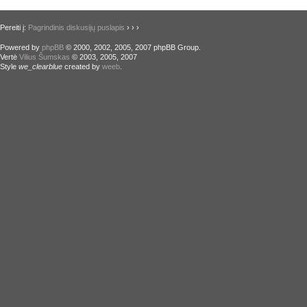
Pereiti į:
Pagrindinis diskusijų puslapis
›
›
›
Powered by
phpBB
© 2000, 2002, 2005, 2007 phpBB Group.
Vertė
Vilius Šumskas
© 2003, 2005, 2007
Style
we_clearblue
created by
weeb
.