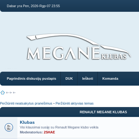
Dabar yra Pen, 2026-Rgp-07 23:55
Pagrindinis diskusijų puslapis
DUK
Ieškoti
Komanda
‹-
‹-
‹-
Peržiūrėti neatsakytus pranešimus
•
Peržiūrėti aktyvias temas
RENAULT MEGANE KLUBAS
Klubas
Visi klausimai susiję su Renault Megane klubo veikla
Moderatorius:
2SHAE